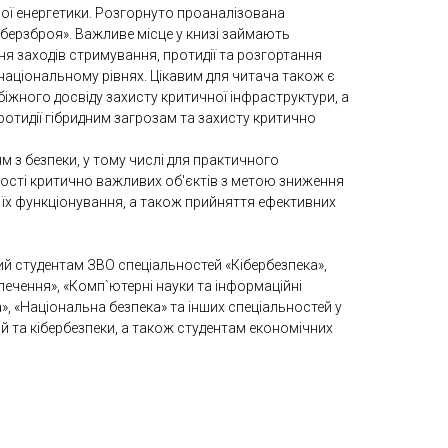
ної енергетики. Розгорнуто проаналізована
іберзброя». Важливе місце у книзі займають
я заходів стримування, протидії та розгортання
національному рівнях. Цікавим для читача також є
іжного досвіду захисту критичної інфраструктури, а
ротидії гібридним загрозам та захисту критично
 з безпеки, у тому числі для практичного
ності критично важливих об'єктів з метою зниження
ці їх функціонування, а також прийняття ефективних
ий студентам ЗВО спеціальностей «Кібербезпека»,
ечення», «Комп`ютерні науки та інформаційні
а», «Національна безпека» та інших спеціальностей у
й та кібербезпеки, а також студентам економічних