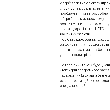
кібербезпеки на об'єктах ядер
структурна модель поняття «к
проблемні питання розробленн
кібервійн на міжнародному та 
розглянуті питання щодо заруб
також щодо ініціатив НАТО з п
важливих об'єктів.
Посібник адресований фахівцям
використання у процесі діяль
та нейтралізації загроз безпе
управлінських рішень.
Цей посібник також буде цікав
«Інженерія програмного забезп
технології», «Державна безпек
сфері інформаційних технологі
спеціальностей.