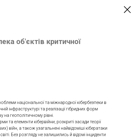
пека об'єктів критичної
проблеми національної та міжнародної кібербезпеки в
ній інфраструктурі та реалізації гібридних форм
ву на геополітичному рівні.
ми та елементи кібервійни, розкриті засади теорії
) війн, а також узагальнені найвідоміші кібератаки
світі. Без розгляду не залишились й відомі інциденти