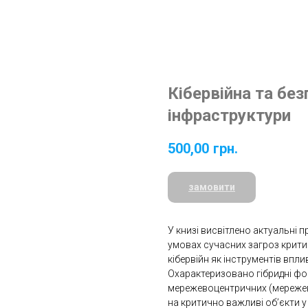
Кібервійна та без
інфраструктури
500,00
грн.
замовити
У книзі висвітлено актуальні 
умовах сучасних загроз критич
кібервійн як інструментів впли
Охарактеризовано гібридні фор
мережевоцентричних (мережевих
на критично важливі об’єкти у 