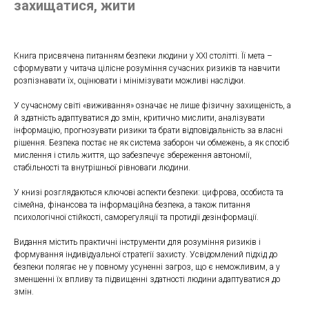
захищатися, жити
Книга присвячена питанням безпеки людини у XXI столітті. Її мета –
сформувати у читача цілісне розуміння сучасних ризиків та навчити
розпізнавати їх, оцінювати і мінімізувати можливі наслідки.
У сучасному світі «виживання» означає не лише фізичну захищеність, а
й здатність адаптуватися до змін, критично мислити, аналізувати
інформацію, прогнозувати ризики та брати відповідальність за власні
рішення. Безпека постає не як система заборон чи обмежень, а як спосіб
мислення і стиль життя, що забезпечує збереження автономії,
стабільності та внутрішньої рівноваги людини.
У книзі розглядаються ключові аспекти безпеки: цифрова, особиста та
сімейна, фінансова та інформаційна безпека, а також питання
психологічної стійкості, саморегуляції та протидії дезінформації.
Видання містить практичні інструменти для розуміння ризиків і
формування індивідуальної стратегії захисту. Усвідомлений підхід до
безпеки полягає не у повному усуненні загроз, що є неможливим, а у
зменшенні їх впливу та підвищенні здатності людини адаптуватися до
змін.