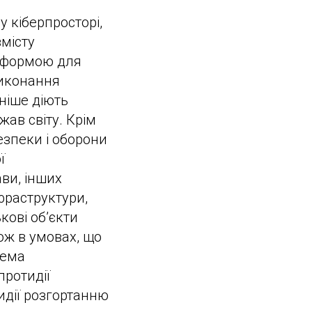
 кіберпросторі,
змісту
атформою для
виконання
ніше діють
жав світу. Крім
езпеки і оборони
ї
ви, інших
фраструктури,
кові об’єкти
ож в умовах, що
лема
протидії
тидії розгортанню