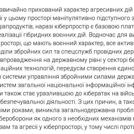
вичайно прихований характер агресивних дій у
ії у цьому просторі маніпулятивно підступного 
іапродуктів, наразі кіберпростір є базовою пл
алізації гібридних воєнних дій. Водночас для 
просторі, що мають воєнний характер, все актив
озділи збройних сил та спецслужб провідних дер
і впровадження на державному рівні у секторі б
аційних технологій, передусім створення єдино
ї системи управління збройними силами держа
истем загальної національної інформаційної ін
 також стає уразливішою до кібератак на війсь
безпечувальної діяльності. З цих причин, а так
німи роками, виникла загальнодержавна проб
бероборони як одного з необхідних механізмів 
ам та агресії у кіберпросторі, у тому числі про