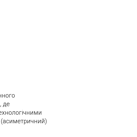
нного
, де
технологічними
й (асиметричний)