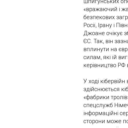
шпигунських опе
«вражаючий і ж
безпекових загр
Росії, Ірану і П
Джоане очікує зб
ЄС. Так, він заз
вплинути на євр
силам, які їй ви
керівництво РФ в
У ході кібервійн
здійснюється кі
«фабрики тролів
спецслужб Німеч
інформаційні се
сторони може по