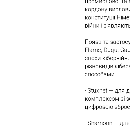
промислової та 
кордону вислови
конституції Нім
війни і з’являют
Поява та застос
Flame, Duqu, Gau
епохи кібервійн.
різновидів кібе
способами:
· Stuxnet — для
комплексом зі зб
цифровою зброє
· Shamoon — для