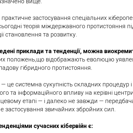
зазначено вище.
 практичне застосування спеціальних кіберопе
 сьогодні теорія міждержавного протистояння пі
ії становлення та розвитку.
едені приклади та тенденції, можна виокреми
х положень,що відображають еволюцію уявле
кладову гібридного протистояння.
а — це системна сукупність складних процедур і
го та інформаційного впливу на керівні центр
інцевому етапі — і далеко не завжди — передбач
е застосування звичайних збройних сил.
нденціями сучасних кібервійн є: