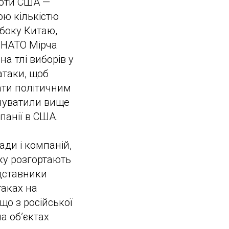
роти США —
ою кількістю
 боку Китаю,
я НАТО Мірча
на тлі виборів у
атаки, щоб
ати політичним
инуватили вище
панії в США.
ади і компаній,
ку розгортають
едставники
таках на
що з російської
а об’єктах