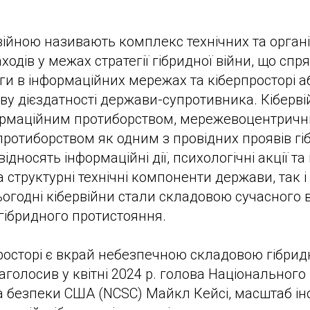
ійною називають комплекс технічних та органі
ходів у межах стратегії гібридної війни, що сп
ги в інформаційних мережах та кіберпросторі а
иву дієздатності держави-супротивника. Кіберві
формаційним протиборством, мережевоцентрич
отиборством як одним з провідних проявів гіб
відносять інформаційні дії, психологічні акції та
 структурні технічні компоненти держави, так і н
ьогодні кібервійни стали складовою сучасного 
гібридного протистояння.
просторі є вкрай небезпечною складовою гібридн
аголосив у квітні 2024 р. голова Національного
а безпеки США (NCSC) Майкл Кейсі, масштаб і