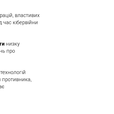
рацій, властивих
д час кібервійни
ти
низку
нь про
 технологій
и противника,
ає