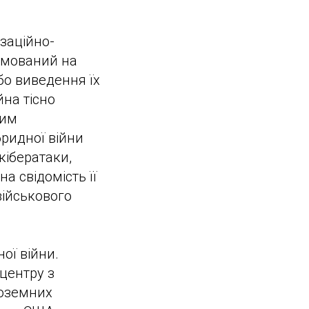
заційно-
рямований на
бо виведення їх
йна тісно
ним
ридної війни
 кібератаки,
а свідомість її
військового
ої війни.
 центру з
ноземних