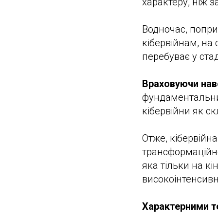
характеру, ніж 
Водночас, попри
кібервійнам, на
перебуває у стад
Враховуючи нав
фундаментальни
кібервійни як с
Отже, кібервійн
трансформаційно
яка тільки на к
високоінтенсивн
Характерними те