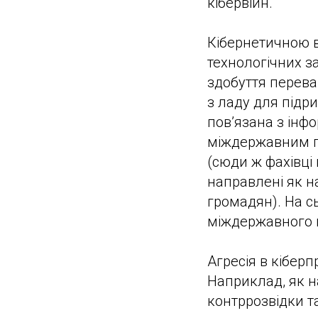
кібервійн.
Кібернетичною в
технологічних за
здобуття перева
з ладу для підр
пов’язана з ін
міждержавним пр
(сюди ж фахівці 
направлені як на
громадян). На с
міждержавного 
Агресія в кібер
Наприклад, як н
контррозвідки т