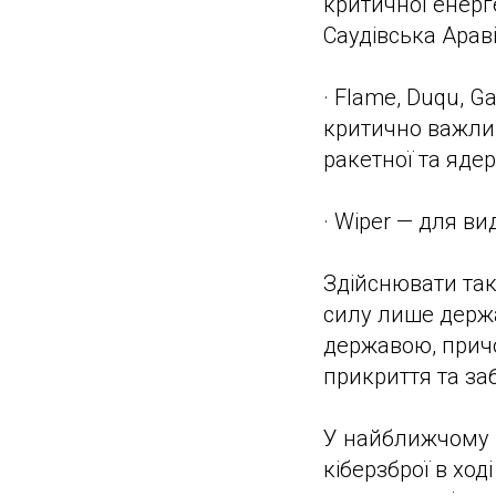
критичної енерг
Саудівська Араві
· Flame, Duqu, G
критично важливі
ракетної та ядер
· Wiper — для в
Здійснювати такі
силу лише держа
державою, причо
прикриття та за
У найближчому м
кіберзброї в ход