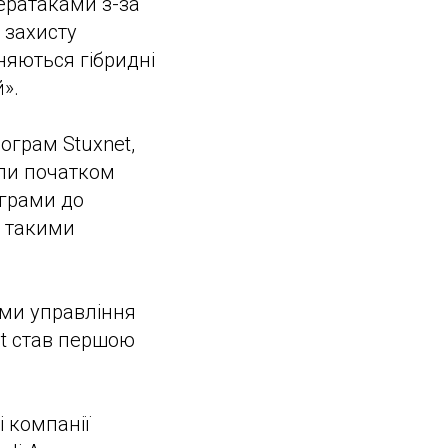
бератаками з-за
 захисту
няються гібридні
».
ограм Stuxnet,
тали початком
ограми до
і такими
еми управління
net став першою
 компанії