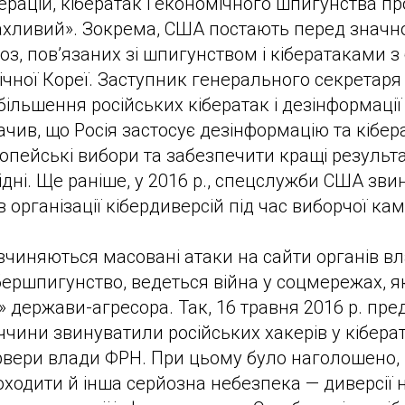
рацій, кібератак і економічного шпигунства п
ахливий». Зокрема, США постають перед значн
оз, пов’язаних зі шпигунством і кібератаками з
івнічної Кореї. Заступник генерального секретар
ільшення російських кібератак і дезінформації 
начив, що Росія застосує дезінформацію та кібер
опейські вибори та забезпечити кращі результ
гідні. Ще раніше, у 2016 р., спецслужби США зв
 організації кібердиверсій під час виборчої кам
 вчиняються масовані атаки на сайти органів вл
бершпигунство, ведеться війна у соцмережах, я
» держави-агресора. Так, 16 травня 2016 р. пр
чини звинуватили російських хакерів у кібера
рвери влади ФРН. При цьому було наголошено, 
ходити й інша серйозна небезпека — диверсії н