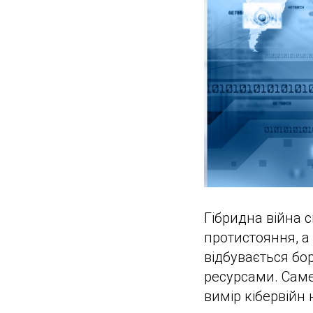
Гібридна війна 
протистояння, а
відбувається бо
ресурсами. Саме
вимір кібервійн 