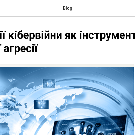
Blog
ії кібервійни як інструмен
 агресії