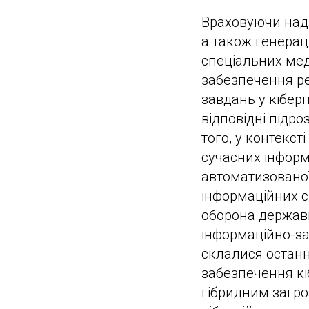
Враховуючи надз
а також генерац
спеціальних мед
забезпечення ре
завдань у кібер
відповідні підр
того, у контекст
сучасних інформ
автоматизовано
інформаційних с
оборона держави
інформаційно-за
склалися остан
забезпечення кі
гібридним загроз