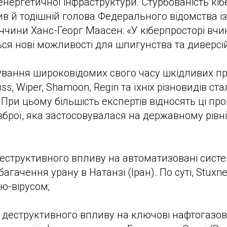
енергетичної інфраструктури. Стурбованість кі
в й тодішній голова Федерального відомства із
еччини Ханс-Георг Маасен: «У кіберпросторі вчи
ься нові можливості для шпигунства та диверсій
ування широковідомих свого часу шкідливих пр
ss, Wiper, Shamoon, Regin та їхніх різновидів с
 При цьому більшість експертів відносять ці пр
рзброї, яка застосовувалася на державному рівн
 деструктивного впливу на автоматизовані сист
агачення урану в Натанзі (Іран). По суті, Stux
ю-вірусом;
 деструктивного впливу на ключові нафтогазові