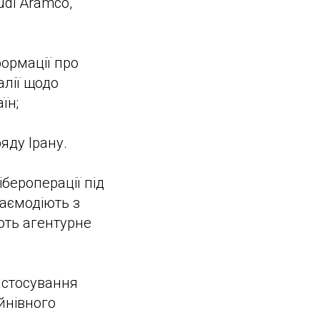
udi Aramco,
формації про
алії щодо
їн;
яду Ірану.
ібероперації під
заємодіють з
ють агентурне
астосування
уйнівного