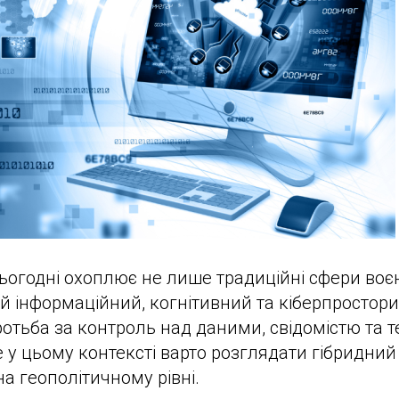
сьогодні охоплює не лише традиційні сфери воє
 й інформаційний, когнітивний та кіберпростори
ротьба за контроль над даними, свідомістю та 
 у цьому контексті варто розглядати гібридни
на геополітичному рівні.