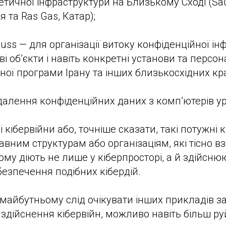
етичної інфраструктури на Близькому Сході (Sa
я та Ras Gas, Катар);
auss — для організації витоку конфіденційної ін
 об’єкти і навіть конкретні установи та персон
ної програми Ірану та інших близькосхідних кра
идалення конфіденційних даних з комп’ютерів ур
 кібервійни або, точніше сказати, такі потужні к
вним структурам або організаціям, які тісно в
му діють не лише у кіберпросторі, а й здійсню
безпечення подібних кібердій.
айбутньому слід очікувати інших прикладів з
і здійснення кібервійн, можливо навіть більш р