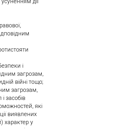
 усуненням дії
равової,
відповідним
протистояти
безпеки і
идним загрозам,
дній війні тощо;
дним загрозам,
і засобів
оможностей, які
ції виявлених
) характер у