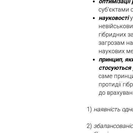
оптимізації 
суб’єктами 
науковості
у
невійськови
гібридних за
загрозам на 
наукових ме
принцип, як
стосуються 
саме принци
протидії гі
до врахуванн
1)
наявність одно
2)
збалансованіст