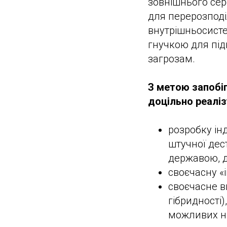
зовнішнього сер
для перерозподі
внутрішньосисте
гнучкою для під
загрозам.
З метою запобіг
доцільно реаліз
розробку ін
штучної дес
державою, д
своєчасну «
своєчасне в
гібридності)
можливих на