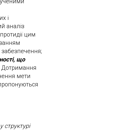
лученими
х і
ий аналіз
 протидії цим
суванням
о забезпечення;
ності, що
Дотримання
гнення мети
 пропонуються
у структурі