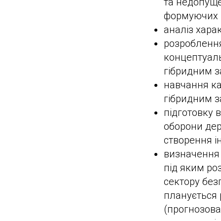
та недопуще
формуючих ц
аналіз хара
розроблення
концептуаль
гібридним з
навчання кад
гібридним з
підготовку в
оборони дер
створення ін
визначення 
під яким ро
сектору без
планується 
(прогнозова