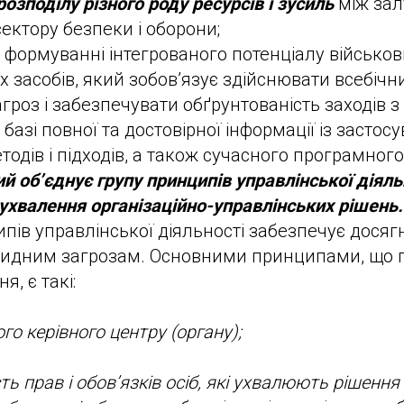
розподілу різного роду ресурсів і зусиль
між за
сектору безпеки і оборони;
 формуванні інтегрованого потенціалу військови
х засобів, який зобов’язує здійснювати всебічн
гроз і забезпечувати обґрунтованість заходів з
базі повної та достовірної інформації із засто
тодів і підходів, а також сучасного програмног
ий об’єднує групу принципів управлінської діяль
ухвалення організаційно-управлінських рішень.
пів управлінської діяльності забезпечує дося
бридним загрозам. Основними принципами, що
я, є такі:
го керівного центру (органу);
ь прав і обов’язків осіб, які ухвалюють рішення 