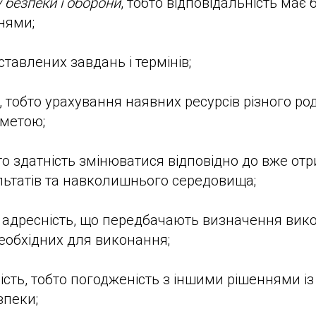
у безпеки і оборони
, тобто відповідальність має
нями;
ставлених завдань і термінів;
, тобто урахування наявних ресурсів різного ро
 метою;
бто здатність змінюватися відповідно до вже от
ьтатів та навколишнього середовища;
 і адресність, що передбачають визначення вик
 необхідних для виконання;
ість, тобто погодженість з іншими рішеннями і
зпеки;