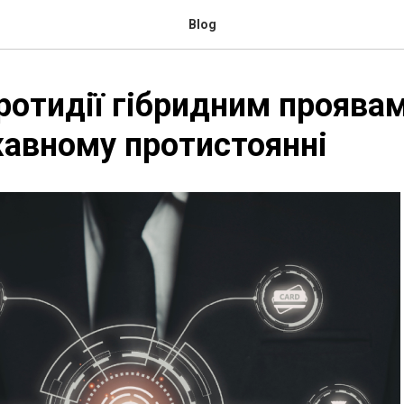
Blog
ротидії гібридним проявам
авному протистоянні