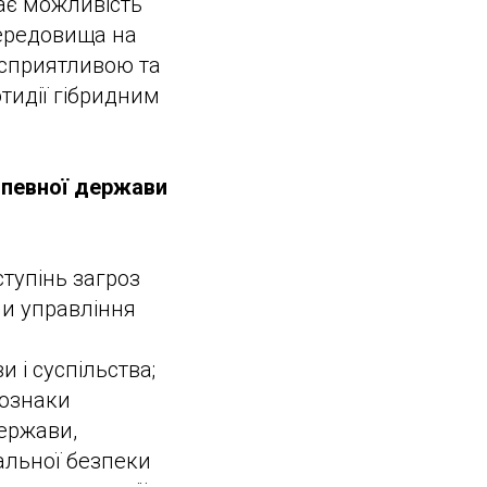
ає можливість
середовища на
 сприятливою та
тидії гібридним
 певної держави
ступінь загроз
ми управління
 і суспільства;
(ознаки
держави,
альної безпеки