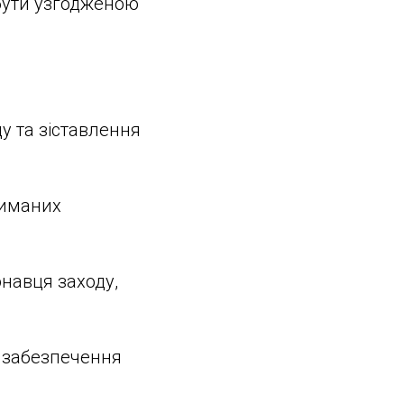
 бути узгодженою
ду та зіставлення
риманих
онавця заходу,
з забезпечення