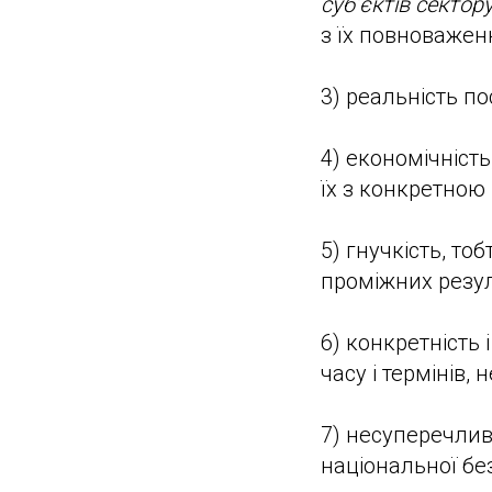
суб’єктів сектор
з їх повноважен
3) реальність по
4) економічність
їх з конкретною
5) гнучкість, то
проміжних резул
6) конкретність
часу і термінів,
7) несуперечлив
національної бе