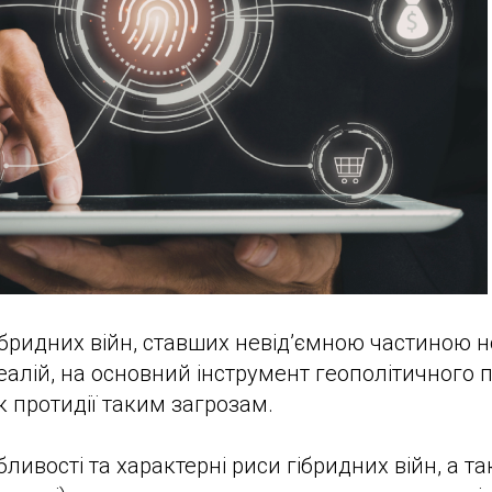
бридних війн, ставших невід’ємною частиною 
еалій, на основний інструмент геополітичного 
к протидії таким загрозам.
ивості та характерні риси гібридних війн, а та