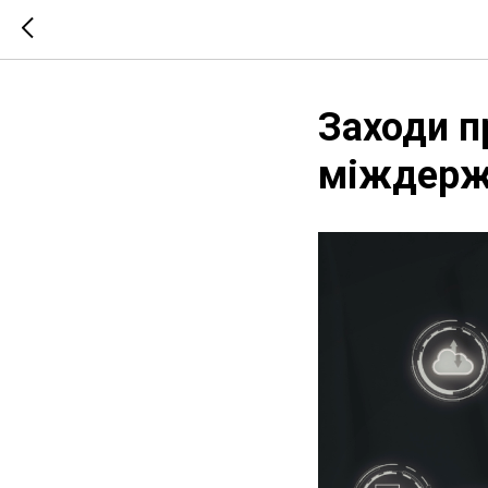
Заходи п
міждерж