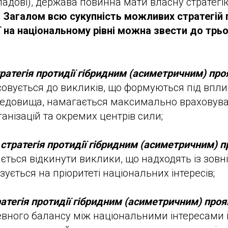
адові), держава повинна мати власну стратегію
.
Загалом всю сукупність можливих стратегій 
ії на національному рівні можна звести до трь
ратегія протидії гібридним (асиметричним) пр
овується до викликів, що формуються під впл
редовища, намагається максимально враховув
анізацій та окремих центрів сили;
стратегія протидії гібридним (асиметричним) 
ається відкинути виклики, що надходять із зов
зується на пріоритеті національних інтересів;
атегія протидії гібридним (асиметричним) про
вного балансу між національними інтересами і