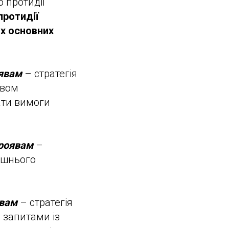
 протидії
протидії
ох основних
оявам
– стратегія
ивом
ати вимоги
проявам
–
нішнього
явам
– стратегія
 запитами із