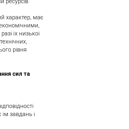
 ресурсів.
й характер, має
 економічними,
азі їх низької
технічних,
ього рівня
ання сил та
ідповідності
 їм завдань і