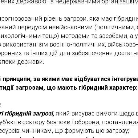
ених державою та недержавними організаціями
рогнозований рівень загрози, яка має гібридни
ваний передусім невійськовими (політичними,
ихологічними тощо) методами та засобами, а у р
з використанням воєнно-політичних, військово-
оронних та інших дій для забезпечення достатн
зпеки держави.
і
принципи, за якими має відбуватися інтегрув
тидії загрозам, що мають гібридний характер:
;
 гібридній загрозі,
який висуває вимоги щодо в
б’єктів сектору безпеки і оборони, поставлених
есурсів, чинникам, що формують цю загрозу;