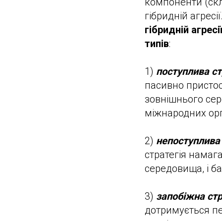
компоненти (скл
гібридній агресії
гібридній агрес
типів
:
1)
поступлива ст
пасивно пристос
зовнішнього се
міжнародних орг
2)
непоступлива 
стратегія намаг
середовища, і ба
3)
запобіжна стр
дотримується пе