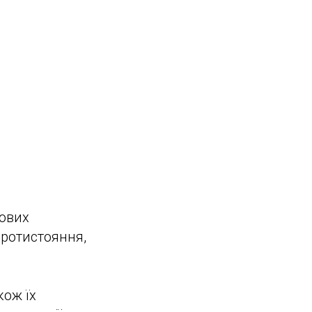
нових
протистояння,
кож їх