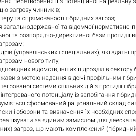
ння перетворення її з потенційної на реальну з
ю загрозу чинників;
ктеру та спрямованості гібридних загроз;
 загальнодержавної та відомчої нормативно-п
ної та розпорядчо-директивної бази протидії 
агрозам;
рів (управлінських і спеціальних), які здатні 
агрозам нового типу;
ідповідних відомств, інших підрозділів сектору 
жави з метою надання відсічі профільним гібр
тегрованої системи спільних дій з протидії гібри
інтегрованого потенціалу із запобігання гібри
зуміється сформований раціональний склад сил 
пеки і оборони та визначення їх необхідних спр
реалізувати за єдиним замислом для деескала
них) загроз, що мають комплексний (гібридний