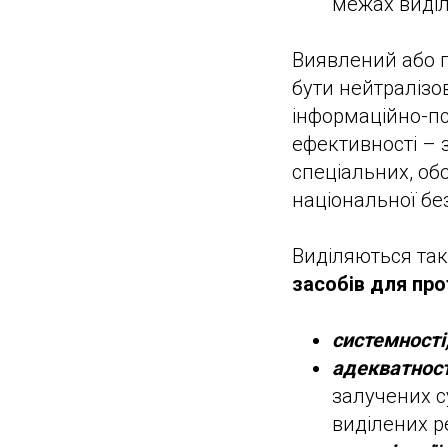
межах виділ
Виявлений або п
бути нейтралізо
інформаційно-пс
ефективності – 
спеціальних, об
національної бе
Виділяються так
засобів для про
системності
адекватності
залучених су
виділених р