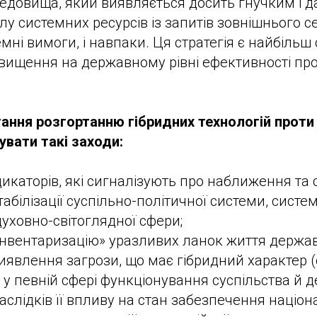
едовища, який виявляється досить гнучким і д
лу системних ресурсів із запитів зовнішнього 
мні вимоги, і навпаки. Ця стратегія є найбільш
вищення на державному рівні ефективності про
ання розгортанню гібридних технологій проти
увати такі заходи:
дикаторів, які сигналізують про наближення та 
табілізації суспільно-політичної системи, систе
уховно-світоглядної сфери;
інвентаризацію» уразливих ланок життя держави
иявлення загрози, що має гібридний характер 
, у певній сфері функціонування суспільства й 
слідків її впливу на стан забезпечення націон