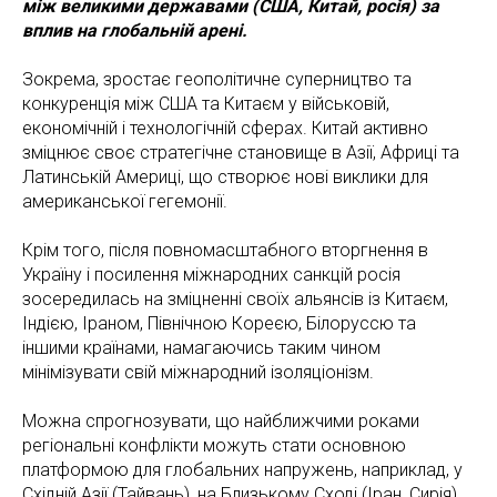
між великими державами (США, Китай, росія) за
вплив на глобальній арені.
Зокрема, зростає геополітичне суперництво та
конкуренція між США та Китаєм у військовій,
економічній і технологічній сферах. Китай активно
зміцнює своє стратегічне становище в Азії, Африці та
Латинській Америці, що створює нові виклики для
американської гегемонії.
Крім того, після повномасштабного вторгнення в
Україну і посилення міжнародних санкцій росія
зосередилась на зміцненні своїх альянсів із Китаєм,
Індією, Іраном, Північною Кореєю, Білоруссю та
іншими країнами, намагаючись таким чином
мінімізувати свій міжнародний ізоляціонізм.
Можна спрогнозувати, що найближчими роками
регіональні конфлікти можуть стати основною
платформою для глобальних напружень, наприклад, у
Східній Азії (Тайвань), на Близькому Сході (Іран, Сирія)