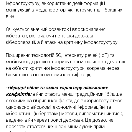
інфраструктуру, використання дезінформації і
маніпуляцій в медіапросторі як інструментів гібридних
війн.
Очікується значний розвиток і вдосконалення
кібератак, включаючи не тільки державні
кібероперації, а й атаки на критичну інфраструктуру.
Поширення технологій 5G, Інтернету речей (IoT) та
мобільних додатків створить нові можливості для атак
на об’єкти критичної інфраструктури, зокрема через
біометрію та інші системи ідентифікації;
·гібридні війни та зміна характеру військових
конфліктів:
війни стають менш традиційними і більше
схожими на гібридні конфлікти, де використовуються
одночасно військові, економічні, інформаційні та
кібернетичні (кібератаки) методи, дипломатичний тиск,
ведення війн через проксі-держави. Це дозволяє
досягати стратегічних цілей, мінімізуючи прямі