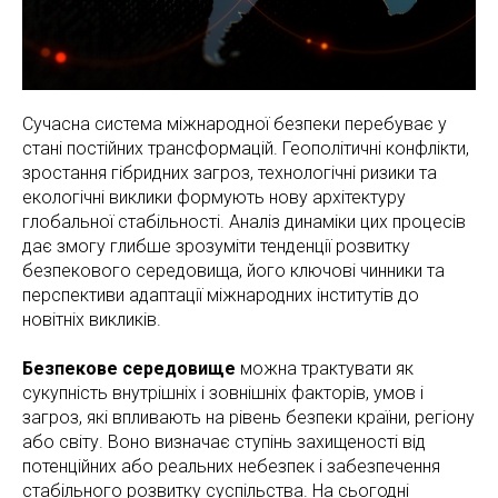
Сучасна система міжнародної безпеки перебуває у
стані постійних трансформацій. Геополітичні конфлікти,
зростання гібридних загроз, технологічні ризики та
екологічні виклики формують нову архітектуру
глобальної стабільності. Аналіз динаміки цих процесів
дає змогу глибше зрозуміти тенденції розвитку
безпекового середовища, його ключові чинники та
перспективи адаптації міжнародних інститутів до
новітніх викликів.
Безпекове середовище
можна трактувати як
сукупність внутрішніх і зовнішніх факторів, умов і
загроз, які впливають на рівень безпеки країни, регіону
або світу. Воно визначає ступінь захищеності від
потенційних або реальних небезпек і забезпечення
стабільного розвитку суспільства. На сьогодні