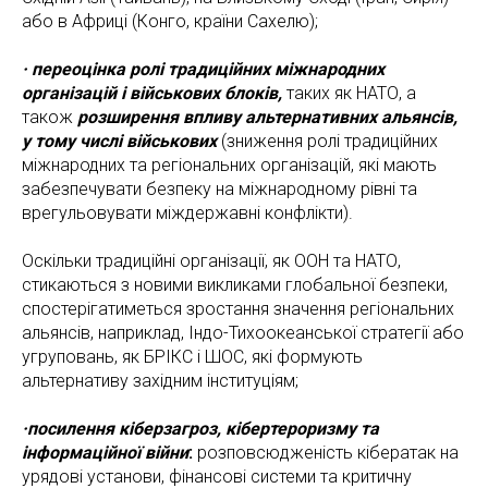
або в Африці (Конго, країни Сахелю);
· переоцінка ролі традиційних міжнародних
організацій і військових блоків,
таких як НАТО, а
також
розширення впливу альтернативних альянсів,
у тому числі військових
(зниження ролі традиційних
міжнародних та регіональних організацій, які мають
забезпечувати безпеку на міжнародному рівні та
врегульовувати міждержавні конфлікти).
Оскільки традиційні організації, як ООН та НАТО,
стикаються з новими викликами глобальної безпеки,
спостерігатиметься зростання значення регіональних
альянсів, наприклад, Індо-Тихоокеанської стратегії або
угруповань, як БРІКС і ШОС, які формують
альтернативу західним інституціям;
·посилення кіберзагроз, кібертероризму та
інформаційної війни
:
розповсюдженість кібератак на
урядові установи, фінансові системи та критичну