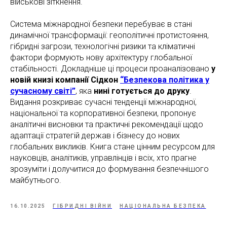
військові зіткнення.
Система міжнародної безпеки перебуває в стані
динамічної трансформації: геополітичні протистояння,
гібридні загрози, технологічні ризики та кліматичні
фактори формують нову архітектуру глобальної
стабільності. Докладніше ці процеси проаналізовано
у
новій книзі компанії Сідкон
“Безпекова політика у
сучасному світі”
, яка
нині готується до друку
.
Видання розкриває сучасні тенденції міжнародної,
національної та корпоративної безпеки, пропонує
аналітичні висновки та практичні рекомендації щодо
адаптації стратегій держав і бізнесу до нових
глобальних викликів. Книга стане цінним ресурсом для
науковців, аналітиків, управлінців і всіх, хто прагне
зрозуміти і долучитися до формування безпечнішого
майбутнього.
16.10.2025
ГІБРИДНІ ВІЙНИ
НАЦІОНАЛЬНА БЕЗПЕКА