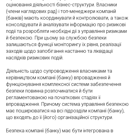
оцінювання діяльності бізнес-структури. Власники
(члени наглядових рад) і топ-менеджери компаній
(банків) мають координувати й контролювати, а також
консолідувати й аналізувати інформацію про ризикові
події та розробляти необхідні дії з управління ризиками
й безпекою. При цьому за службою безпеки
залишаються функції моніторингу їх рівня, реалізації
заходів щодо запобігання настанню та ліквідації
наслідків ризикових подій.
Діяльність щодо супроводження власниками та
керівництвом компанії (банку) впровадження й
функціонування комплексної системи забезпечення
безпеки повинна розпочинатися й бути
регламентованою на початкових стадіях її
впровадження. Причому система управління безпекою
має поширюватися на всі підрозділи компанії (банку),
що входять до її (його) організаційної структури.
Безпека компанії (банку) має бути інтегрована в