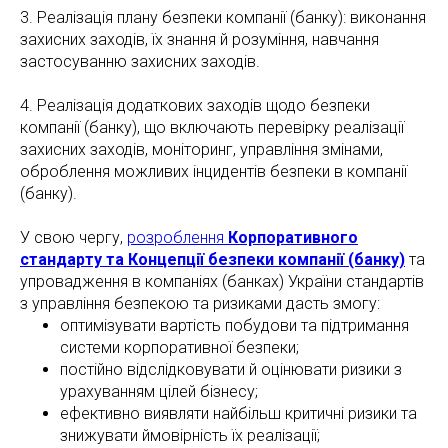
3. Реалізація плану безпеки компанії (банку): виконання
захисних заходів, їх знання й розуміння, навчання
застосуванню захисних заходів.
4. Реалізація додаткових заходів щодо безпеки
компанії (банку), що включають перевірку реалізації
захисних заходів, моніторинг, управління змінами,
оброблення можливих інцидентів безпеки в компанії
(банку).
У свою чергу,
розроблення
Корпоративного
стандарту та Концепції безпеки компанії (банку)
та
упровадження в компаніях (банках) України стандартів
з управління безпекою та ризиками дасть змогу:
оптимізувати вартість побудови та підтримання
системи корпоративної безпеки;
постійно відслідковувати й оцінювати ризики з
урахуванням цілей бізнесу;
ефективно виявляти найбільш критичні ризики та
знижувати ймовірність їх реалізації;