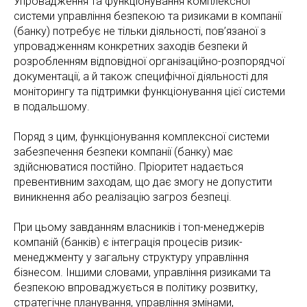
Упровадження та функціонування комплексної
системи управління безпекою та ризиками в компанії
(банку) потребує не тільки діяльності, пов’язаної з
упровадженням конкретних заходів безпеки й
розробленням відповідної організаційно-розпорядчої
документації, а й також специфічної діяльності для
моніторингу та підтримки функціонування цієї системи
в подальшому.
Поряд з цим, функціонування комплексної системи
забезпечення безпеки компанії (банку) має
здійснюватися постійно. Пріоритет надається
превентивним заходам, що дає змогу не допустити
виникнення або реалізацію загроз безпеці.
При цьому завданням власників і топ-менеджерів
компаній (банків) є інтеграція процесів ризик-
менеджменту у загальну структуру управління
бізнесом. Іншими словами, управління ризиками та
безпекою впроваджується в політику розвитку,
стратегічне планування, управління змінами,