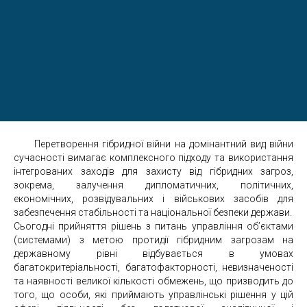
Перетворення гібридної війни на домінантний вид війни
сучасності вимагає комплексного підходу та використання
інтегрованих заходів для захисту від гібридних загроз,
зокрема, залучення дипломатичних, політичних,
економічних, розвідувальних і військових засобів для
забезпечення стабільності та національної безпеки держави.
Сьогодні прийняття рішень з питань управління об’єктами
(системами) з метою протидії гібридним загрозам на
державному рівні відбувається в умовах
багатокритеріальності, багатофакторності, невизначеності
та наявності великої кількості обмежень, що призводить до
того, що особи, які приймають управлінські рішення у цій