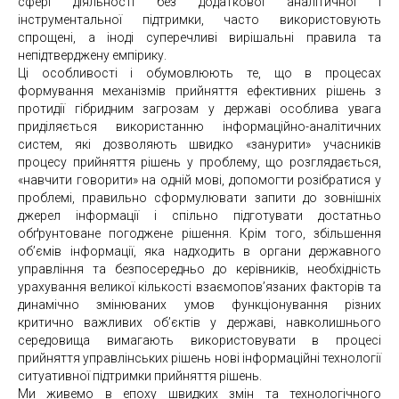
сфері діяльності без додаткової аналітичної і
інструментальної підтримки, часто використовують
спрощені, а іноді суперечливі вирішальні правила та
непідтверджену емпірику.
Ці особливості і обумовлюють те, що в процесах
формування механізмів прийняття ефективних рішень з
протидії гібридним загрозам у державі особлива увага
приділяється використанню інформаційно-аналітичних
систем, які дозволяють швидко «занурити» учасників
процесу прийняття рішень у проблему, що розглядається,
«навчити говорити» на одній мові, допомогти розібратися у
проблемі, правильно сформулювати запити до зовнішніх
джерел інформації і спільно підготувати достатньо
обґрунтоване погоджене рішення. Крім того, збільшення
об’ємів інформації, яка надходить в органи державного
управління та безпосередньо до керівників, необхідність
урахування великої кількості взаємопов’язаних факторів та
динамічно змінюваних умов функціонування різних
критично важливих об’єктів у державі, навколишнього
середовища вимагають використовувати в процесі
прийняття управлінських рішень нові інформаційні технології
ситуативної підтримки прийняття рішень.
Ми живемо в епоху швидких змін та технологічного