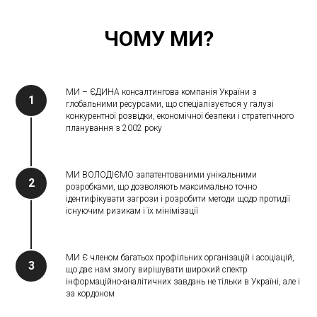
ЧОМУ МИ?
МИ – ЄДИНА консалтингова компанія України з
глобальними ресурсами, що спеціалізується у галузі
конкурентної розвідки, економічної безпеки і стратегічного
планування з 2002 року
МИ ВОЛОДІЄМО запатентованими унікальними
розробками, що дозволяють максимально точно
ідентифікувати загрози і розробити методи щодо протидії
існуючим ризикам і їх мінімізації
МИ Є членом багатьох профільних організацій і асоціацій,
що дає нам змогу вирішувати широкий спектр
інформаційно-аналітичних завдань не тільки в Україні, але і
за кордоном